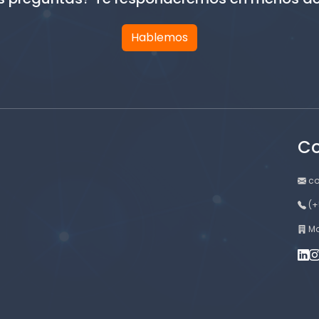
Hablemos
Co
co
(+
Ma